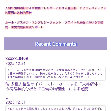
人間の食物嗜好および食物アレルギーにおける遺伝的・エピジェネティクス
的要因の包括的解析
カール・グスタフ・ユングとジークムント・フロイトの決裂における学術
的・歴史的総合研究リポート
Recent Comments
xxxxx_0409
2025.12.31
そうそう。大して恋愛経験もないのに、恋愛経験あるキャラに扮したり、大し
て仕事の経験がないのに、様々な仕事をしていたようなキャラに扮したりして
ますが実際はモニターの前に座って何もしないで、親に甘えて一日...
多重人格型サイバーストーカーによる「人格解体」
の病理学的分析と「日常の物理性」による超克
_
2025.12.31
アレずっと何年も同じ暮らししてるんですよね？思い通りにいかないと逆ギレ