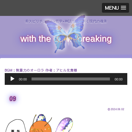
MENU
🦋スピリチュアル×哲学×神話で読み解く現代の魂🦋
with the dawn breaking
BGM：無重力のオーロラ 作者：アヒル兄貴様
音
00:00
00:00
声
プ
レ
09
ー
ヤ
ー
2024.06.02