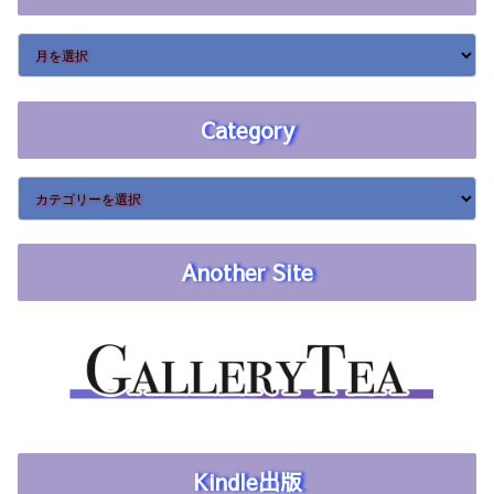
Category
Another Site
Kindle出版