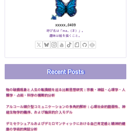
xxxxx_0409
呼び名は「ma_（ま）」。
趣味は絵を描くこと。
Recent Posts
物の破損現象と人生の転換期を巡る比較思想研究：宗教・神話・心理学・人
類学・占術・科学の横断的分析
アルコール媒介型コミュニケーションの多角的解析：心理社会的脆弱性、神
経生物学的機序、および臨床的介入モデル
デミセクシュアルおよびデミロマンティックにおける自己肯定感と精神的健
康の学術的実証分析