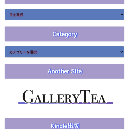
Category
Another Site
Kindle出版