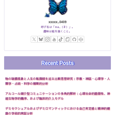
xxxxx_0409
呼び名は「ma_（ま）」。
趣味は絵を描くこと。
Recent Posts
物の破損現象と人生の転換期を巡る比較思想研究：宗教・神話・心理学・人
類学・占術・科学の横断的分析
アルコール媒介型コミュニケーションの多角的解析：心理社会的脆弱性、神
経生物学的機序、および臨床的介入モデル
デミセクシュアルおよびデミロマンティックにおける自己肯定感と精神的健
康の学術的実証分析