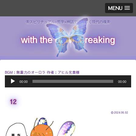
MENU
🦋スピリチュアル×哲学×神話で読み解く現代の魂🦋
with the dawn breaking
BGM：無重力のオーロラ 作者：アヒル兄貴様
音
00:00
00:00
声
プ
レ
12
ー
ヤ
ー
2024.06.02