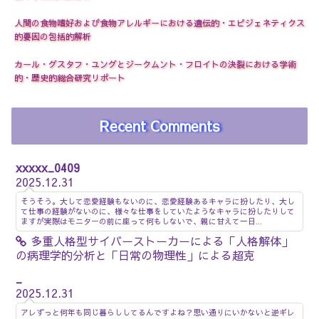
人間の食物嗜好および食物アレルギーにおける遺伝的・エピジェネティクス
的要因の包括的解析
カール・グスタフ・ユングとジークムント・フロイトの決裂における学術
的・歴史的総合研究リポート
Recent Comments
xxxxx_0409
2025.12.31
そうそう。大して恋愛経験もないのに、恋愛経験あるキャラに扮したり、大し
て仕事の経験がないのに、様々な仕事をしていたようなキャラに扮したりして
ますが実際はモニターの前に座って何もしないで、親に甘えて一日...
多重人格型サイバーストーカーによる「人格解体」
の病理学的分析と「日常の物理性」による超克
_
2025.12.31
アレずっと何年も同じ暮らししてるんですよね？思い通りにいかないと逆ギレ