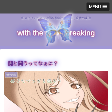
MENU
🦋スピリチュアル×哲学×神話で読み解く現代の魂🦋
with the dawn breaking
闇と闘うってなぁに？
哲学的な