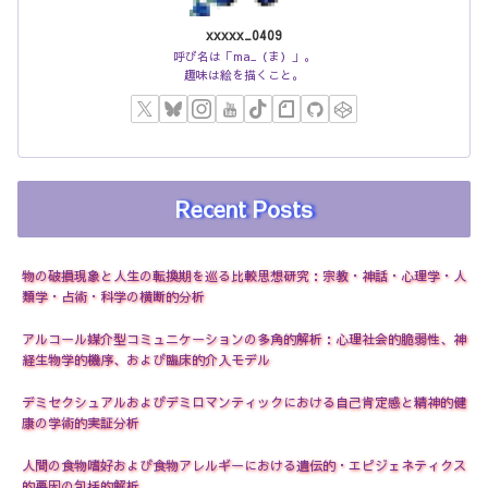
xxxxx_0409
呼び名は「ma_（ま）」。
趣味は絵を描くこと。
Recent Posts
物の破損現象と人生の転換期を巡る比較思想研究：宗教・神話・心理学・人
類学・占術・科学の横断的分析
アルコール媒介型コミュニケーションの多角的解析：心理社会的脆弱性、神
経生物学的機序、および臨床的介入モデル
デミセクシュアルおよびデミロマンティックにおける自己肯定感と精神的健
康の学術的実証分析
人間の食物嗜好および食物アレルギーにおける遺伝的・エピジェネティクス
的要因の包括的解析