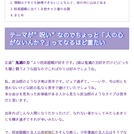
理解はできても納得できないことなんて、世の中に山ほどある
呪術廻戦に出てくる他キャラ達の台詞
まとめ
テーマが”呪い”なのでちょっと「人の心
がないんか？」ってなるほど重たい
正直”
鬼滅の刃
“より呪術廻戦が好きです。(娘は鬼滅の刃好きだけど)どっち
も闇と闘うような話なのでこればかりは好みでしょうね。
私、炭治郎のような子実は苦手です。ピュア過ぎて。ーーいや、今は何とも
思わないけど以前の私なら苦手で避けていたでしょうね。
多分自分を見失った劣等感がある人から見たら炭治郎のようなタイプは苦手
だと思います。
出来ればこんな人間になりたかったけど、なれない者からしてみたらあまり
にも輝き過ぎてそれが辛いみたいな。
で、呪術廻戦の主人公
虎杖悠仁
もそんな感じ。少年漫画の主人公はそうでな