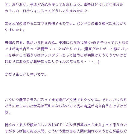
す。おやおや、先ほどの話を戻してみましょう。戦争はどうして生まれた
の？このコロナウィルスってどうして生まれたの？
まぁ人間の欲やらエゴやら恐怖やらですよ。パンドラの箱を調べたらわかり
やすいかも。
鬼滅の刃も、鬼がいる世界の話。平和になる為に闘う=向き合うってことなの
ですが向き合うって結構苦しいことばかりです。(漫画だからチート級のパワ
ーを手にして戦うのはファンタジーとして読めるが実際はそうそうないけど
代わりにあるのが戦争だったりウィルスだったり・・・。)
かなり苦しいし辛いです。
こういう漫画のラスボスってまぁ誰がどう見てもクソやん。でもこいつらを
どうにかしないと世界は平和にならないので光の者達が向き合うんですけど
ね。
捻くれてる人や敵からしてみれば「こんな世界終わっちまえ」って思うので
すがやっぱ情のある人間、こういう愛のある人間に触れちゃうと心が揺らぐ