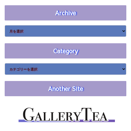
Archive
Category
Another Site