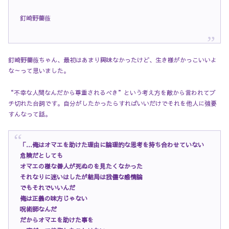
釘崎野薔薇
釘崎野薔薇ちゃん、最初はあまり興味なかったけど、生き様がかっこいいよ
な～って思いました。
“不幸な人間なんだから尊重されるべき”という考え方を敵から言われてブ
チ切れた台詞です。自分がしたかったらすればいいだけでそれを他人に強要
すんなって話。
「…俺はオマエを助けた理由に
論理的な思考を持ち合わせていない
危険だとしても
オマエの様な善人が死ぬのを見たくなかった
それなりに迷いはしたが
結局は我儘な感情論
でもそれでいいんだ
俺は正義の味方じゃない
呪術師なんだ
だからオマエを助けた事を