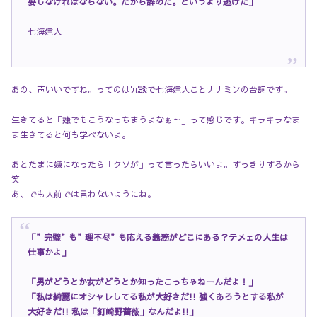
要しなければならない。だから辞めた。というより逃げた」
七海建人
あの、声いいですね。ってのは冗談で七海建人ことナナミンの台詞です。
生きてると「嫌でもこうなっちまうよなぁ～」って感じです。キラキラなま
ま生きてると何も学べないよ。
あとたまに嫌になったら「クソが」って言ったらいいよ。すっきりするから
笑
あ、でも人前では言わないようにね。
「”完璧”も”理不尽”も応える義務がどこにある？テメェの人生は
仕事かよ」
「男がどうとか女がどうとか知ったこっちゃねーんだよ！」
「私は綺麗にオシャレしてる私が大好きだ!! 強くあろうとする私が
大好きだ!! 私は「釘崎野薔薇」なんだよ!!」