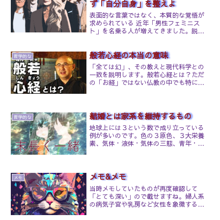
ず「自分自身」を整えよ
表面的な言葉ではなく、本質的な覚悟が
求められている 近年「男性フェミニス
ト」を名乗る人が増えてきました。説明
としてはフェミニストとは、男性らし
さ・女性らしさを始めとする価値観の押
般若心経の本当の意味
し付けを疑いの目で見て、価値観の多様
哲学的な
性を認める人を指します。 ...
「全ては幻」、その教えと現代科学との
一致を説明します。般若心経とは？ただ
の「お経」ではない仏教の中でも特に知
られている経典「般若心経（はんにゃし
んぎょう）」。般若心経はブッダが語っ
たそのままの言葉です。（『般若心経』
はブッダ本人（釈迦）が作...
結婚とは家系を維持するもの
哲学的な
地球上には３という数で成り立っている
例が多いのです。色の３原色、３大栄養
素、気体・液体・気体の三態、青年・中
年・晩年期、頭・胴・四肢、陸・海・
空、白人・黒人・黄色人などなど、挙げ
たらキリがありません。人間の一生も青
年期、中年期、晩年期と３段階であり、
メモ&メモ
メモ
旅館や会社なども３代目が相続すると安
当時メモしていたものが再度確認して
定感が出てくると言われます。家系も
「とても深い」ので載せますね。婦人系
親、子、孫の３代で結実を見ます。離婚
の病気子宮や乳房など女性を象徴する部
や再婚、不倫、別居など愛情問題の多い
位が病気になる方の心理的背景には「女
家系では、長男の運気が良くありませ
性としての自分が嫌い」というのもあ