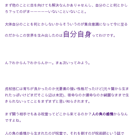
まず他のことに目を向けても解決なんかありゃせんし、自分のこと何とかし
ろ？ってのがまーーーーーいないこといないこと。
大体自分のことを何とかしないからそういうのが集合意識になって今に至る
自分自身
のだからこの世界を生み出したのは
ってわけです。
ん？わからん？わからんかー。まぁ次いってみよう。
虎杖悠仁は育ちが良かったのか光要素の強い性格だったけど(元々闇から生ま
れたっぽいけどまだそこら辺は未定)、宿命なのか運命なのか綺麗なままで生
きられないってことをまずまずと思い知らされます。
まず闘う相手でもある呪霊ってどこから来てるのか？
人の負の感情
からなん
ですよね。
人の負の感情から生まれたのが呪霊で、それを倒すのが呪術師という話で