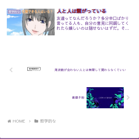
ん。たとえば、祖父母の代に夫婦仲が悪
り、もっと言えば自身の母親との関係の
く、離婚、再婚などがある「離婚再婚家
見直しが必要。（※勿論全員で...
人と人は繋がっている
系」では、その孫の男の子（長男）に未
哲学的な
婚、破産や倒産、離婚といったことが頻
友達ってなんだろうか？多分辛口ばかり
出します。つまり、祖父母の代の報いは
言ってる人も、自分の意見に同調してく
孫の代で結実するということです。極端
れたら嬉しいのは隠せないはずだ。その
な場合は、平均より寿命が短くなること
人を否定せず受け入れるでしょう。よく
もあります。孫の代に出ないで、稀に子
ある集団行動でも自分の味方は受け入れ
の代で、あるいは曾孫の代で影響が現れ
て反対意見は敵とみなしひたすら仲間と
る場合もあります。なぜ、こうなってし
共に攻撃するのはこの社会の特徴なのだ
まうのでしょうか？遺伝子が与える影響
が、さすがに自分と同じ意見だからって
か、人間の持つ潜在意識からの影響か、
全員が同じ価値観なわけがない。
あるいは霊界といった別の世界からの影
響か、よく分かってはいません。ただ、
周波数が合わない人とは無理して関わらなくていい
原因は明らかでないにしても、日本家系
調査会が長年にわたって調査した統計か
ら、これはたしかに言える事実なので
す。
歯磨き粉
HOME
哲学的な