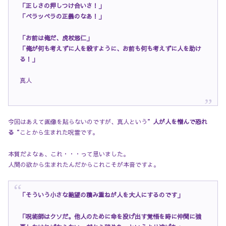
「正しさの押しつけ合いさ！」
「ペラッペラの正義のなあ！」
「お前は俺だ、虎杖悠仁」
「俺が何も考えずに人を殺すように、お前も何も考えずに人を助け
る！」
真人
今回はあえて画像を貼らないのですが、真人という”
人が人を憎んで恐れ
る
“ことから生まれた呪霊です。
本質だよなぁ、これ・・・って思いました。
人間の欲から生まれたんだからこれこそが本音ですよ。
「そういう小さな絶望の積み重ねが人を大人にするのです」
「呪術師はクソだ。他人のために命を投げ出す覚悟を時に仲間に強