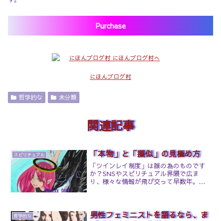
Purchase
にほんブログ村
哲学的な
未分類
関連記事
「本物」と「擬似」の見極め方
スピリチュアル
「ツインレイ制度」は誰の為のものです
か？SNSやスピリチュアル界隈で広ま
り、様々な情報が飛び交って早数年。て
いうか私自身が実験台になった当事者な
ので言わせて貰いますがほとんどが"擬似
ツインレイ"ですからね。極めて珍しいタ
イプですよ。魂段階や...
男性フェミニストを語るなら、ま
哲学的な