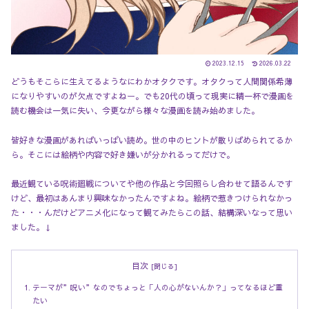
2023.12.15
2026.03.22
どうもそこらに生えてるようなにわかオタクです。オタクって人間関係希薄
になりやすいのが欠点ですよねー。でも20代の頃って現実に精一杯で漫画を
読む機会は一気に失い、今更ながら様々な漫画を読み始めました。
皆好きな漫画があればいっぱい読め。世の中のヒントが散りばめられてるか
ら。そこには絵柄や内容で好き嫌いが分かれるってだけで。
最近観ている呪術廻戦についてや他の作品と今回照らし合わせて語るんです
けど、最初はあんまり興味なかったんですよね。絵柄で惹きつけられなかっ
た・・・んだけどアニメ化になって観てみたらこの話、結構深いなって思い
ました。↓
目次
テーマが”呪い”なのでちょっと「人の心がないんか？」ってなるほど重
たい