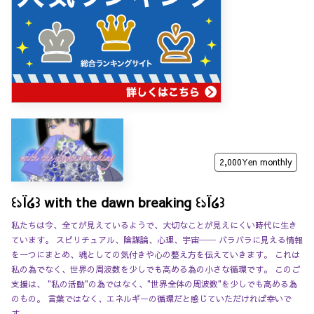
2,000Yen
monthly
꒰১Ï໒꒱ with the dawn breaking ꒰১Ï໒꒱
私たちは今、全てが見えているようで、大切なことが見えにくい時代に生き
ています。 スピリチュアル、陰謀論、心理、宇宙── バラバラに見える情報
を一つにまとめ、魂としての気付きや心の整え方を伝えていきます。 これは
私の為でなく、世界の周波数を少しでも高める為の小さな循環です。 このご
支援は、 "私の活動"の為ではなく、"世界全体の周波数"を少しでも高める為
のもの。 言葉ではなく、エネルギーの循環だと感じていただければ幸いで
す。