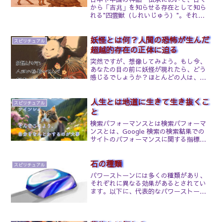
から「吉兆」を知らせる存在として知ら
れる"四霊獣（しれいじゅう）"。それは
鳳凰・麒麟・龍・霊亀の4体の霊的存在で
あり、天と地、人と神、宇宙と自然の繋
妖怪とは何？人間の恐怖が生んだ
がりを象徴する神獣たちです。スピリチ
スピリチュアル
ュアルな観点からも、...
超越的存在の正体に迫る
突然ですが、想像してみよう。もし今、
あなたの目の前に妖怪が現れたら、どう
感じるでしょうか？ほとんどの人は、強
烈な「恐怖」を覚えるはずです。見たこ
ともない不気味な存在が、こちらをじっ
人生とは地道に生きて生き抜くこ
と見つめている・・・。「何かされるの
スピリチュアル
では？」「どこかへ連れ去...
と
検索パフォーマンスとは検索パフォーマ
ンスとは、Google 検索の検索結果での
サイトのパフォーマンスに関する指標を
数値で表示する機能です。Google
Search Consoleで利用でき、次のような
石の種類
指標を確認できます。合計クリック数、
スピリチュアル
合...
パワーストーンには多くの種類があり、
それぞれに異なる効果があるとされてい
ます。以下に、代表的なパワーストーン
とその効果を紹介します。アメジスト
(Amethyst)効果：精神安定、癒し、直感
力の向上。心を落ち着かせ、ストレスを