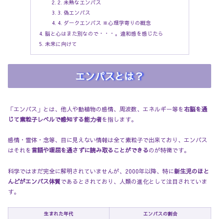
2. 未熟なエンパス
3. 偽エンパス
4. ダークエンパス ※心理学寄りの概念
脳と心はまた別なので・・・。違和感を感じたら
未来に向けて
エンパスとは？
「エンパス」とは、他人や動植物の感情、周波数、エネルギー等を
右脳を通
じて素粒子レベルで感知する能力者
を指します。
感情・霊体・念等、目に見えない情報は全て素粒子で出来ており、エンパス
はそれを
言語や理屈を通さずに読み取ることができる
のが特徴です。
科学ではまだ完全に解明されていませんが、2000年以降、特に
新生児のほと
んどがエンパス体質
であるとされており、人類の進化として注目されていま
す。
生まれた年代
エンパスの割合