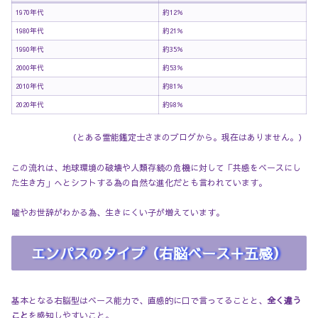
1970年代
約12％
1980年代
約21％
1990年代
約35％
2000年代
約53％
2010年代
約81％
2020年代
約98％
（とある霊能鑑定士さまのブログから。現在はありません。）
この流れは、地球環境の破壊や人類存続の危機に対して「共感をベースにし
た生き方」へとシフトする為の自然な進化だとも言われています。
嘘やお世辞がわかる為、生きにくい子が増えています。
エンパスのタイプ（右脳ベース＋五感）
基本となる右脳型はベース能力で、直感的に口で言ってることと、
全く違う
こと
を感知しやすいこと。