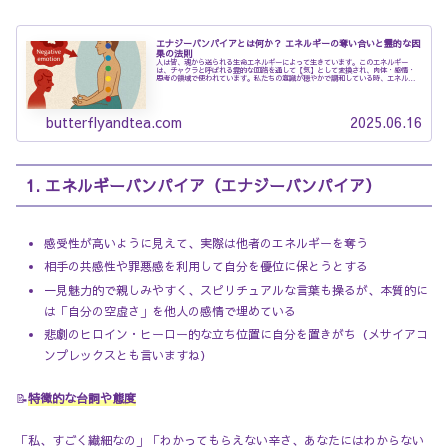
エナジーバンパイアとは何か？ エネルギーの奪い合いと霊的な因
果の法則
人は皆、魂から送られる生命エネルギーによって生きています。このエネルギー
は、チャクラと呼ばれる霊的な回路を通して【気】として変換され、肉体・感情・
思考の領域で使われています。私たちの意識が穏やかで調和している時、エネルギ
ーは自然に循環し周囲...
butterflyandtea.com
2025.06.16
1. エネルギーバンパイア（エナジーバンパイア）
感受性が高いように見えて、実際は他者のエネルギーを奪う
相手の共感性や罪悪感を利用して自分を優位に保とうとする
一見魅力的で親しみやすく、スピリチュアルな言葉も操るが、本質的に
は「自分の空虚さ」を他人の感情で埋めている
悲劇のヒロイン・ヒーロー的な立ち位置に自分を置きがち（メサイアコ
ンプレックスとも言いますね）
📝
特徴的な台詞や態度
「私、すごく繊細なの」「わかってもらえない辛さ、あなたにはわからない