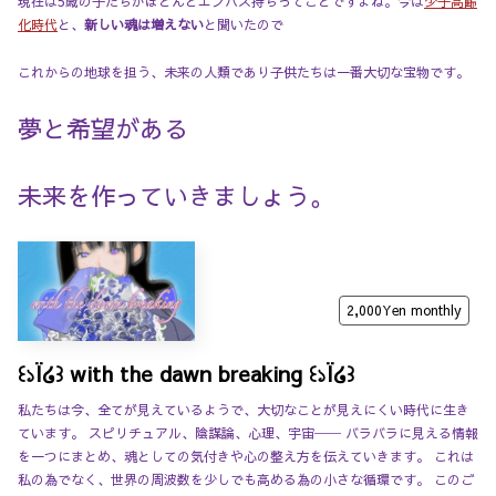
現在は5歳の子たちがほとんどエンパス持ちってことですよね。今は
少子高齢
化時代
と、
新しい魂は増えない
と聞いたので
これからの地球を担う、未来の人類であり子供たちは一番大切な宝物です。
夢と希望がある
未来を作っていきましょう。
2,000Yen
monthly
꒰১Ï໒꒱ with the dawn breaking ꒰১Ï໒꒱
私たちは今、全てが見えているようで、大切なことが見えにくい時代に生き
ています。 スピリチュアル、陰謀論、心理、宇宙── バラバラに見える情報
を一つにまとめ、魂としての気付きや心の整え方を伝えていきます。 これは
私の為でなく、世界の周波数を少しでも高める為の小さな循環です。 このご