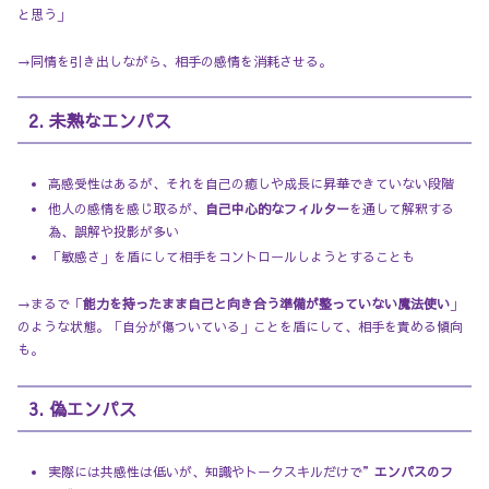
と思う」
→同情を引き出しながら、相手の感情を消耗させる。
2. 未熟なエンパス
高感受性はあるが、それを自己の癒しや成長に昇華できていない段階
他人の感情を感じ取るが、
自己中心的なフィルター
を通して解釈する
為、誤解や投影が多い
「敏感さ」を盾にして相手をコントロールしようとすることも
→まるで「
能力を持ったまま自己と向き合う準備が整っていない魔法使い
」
のような状態。「自分が傷ついている」ことを盾にして、相手を責める傾向
も。
3. 偽エンパス
実際には共感性は低いが、知識やトークスキルだけで”
エンパスのフ