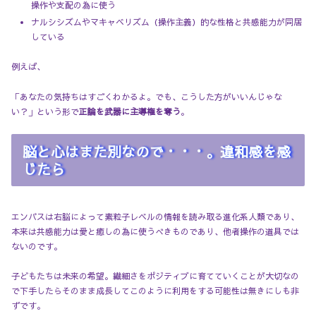
操作や支配の為に使う
ナルシシズムやマキャベリズム（操作主義）的な性格と共感能力が同居
している
例えば、
「あなたの気持ちはすごくわかるよ。でも、こうした方がいいんじゃな
い？」という形で
正論を武器に主導権を奪う
。
脳と心はまた別なので・・・。違和感を感
じたら
エンパスは右脳によって素粒子レベルの情報を読み取る進化系人類であり、
本来は共感能力は愛と癒しの為に使うべきものであり、他者操作の道具では
ないのです。
子どもたちは未来の希望。繊細さをポジティブに育てていくことが大切なの
で下手したらそのまま成長してこのように利用をする可能性は無きにしも非
ずです。