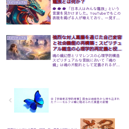
軽減するとされ...
龍族とは何か？
スピリチュアル
☁ ☁ ☁ 「日本人はみんな龍族」という
言葉を見かけました。YouTubeでもこの
表現を掲げる人が増えており、一見する
と誇らしく、どこか希望を感じる言葉で
もあります。ですが、ここで一度、冷静
に見つめてみる必要があるのではないで
しょうか。何故...
強烈な対人葛藤を通じた自己変容
スピリチュアル
と社会機能の再構築：スピリチュ
アル概念の心理学的再定義と役割
完了後の空虚感に関する学術報告
魂の鏡幻想とリマレンスの心理学的構造
スピリチュアルな言説において「魂の
鏡」は魂の片割れとして定義されるが、
心理学的な分析においてこの現象は、多
くの場合「リマレンス（Limerence）」
および「投影」の力学として理解され
る。リマレンスとは、1979年に心理学者
ドロシー・テノフによって提唱された概
念であり、特定の対象に対する強迫的な
情熱、侵入的な思考、および感情的な相
🦋【宇宙考古学的考察】昆虫は地球外から持ち込まれ
互作用への極端な渇望を特徴とする状態
た？──モルフォ蝶に秘められた異星の記憶
を指す。