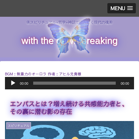
MENU
🦋スピリチュアル×哲学×神話で読み解く現代の魂🦋
with the dawn breaking
BGM：無重力のオーロラ 作者：アヒル兄貴様
音
00:00
00:00
声
プ
レ
エンパスとは？増え続ける共感能力者と、
ー
ヤ
その裏に潜む影の存在
ー
スピリチュアル