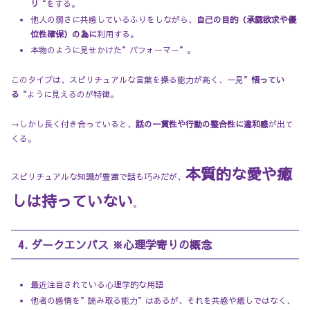
リ
“をする。
他人の弱さに共感しているふりをしながら、
自己の目的（承認欲求や優
位性確保）の為に
利用する。
本物のように見せかけた”パフォーマー”。
このタイプは、スピリチュアルな言葉を操る能力が高く、一見”
悟ってい
る
“ように見えるのが特徴。
→しかし長く付き合っていると、
話の一貫性や行動の整合性に違和感
が出て
くる。
本質的な愛や癒
スピリチュアルな知識が豊富で話も巧みだが、
しは持っていない
。
4. ダークエンパス ※心理学寄りの概念
最近注目されている心理学的な用語
他者の感情を”読み取る能力”はあるが、それを共感や癒しではなく、