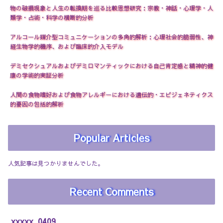
物の破損現象と人生の転換期を巡る比較思想研究：宗教・神話・心理学・人
類学・占術・科学の横断的分析
アルコール媒介型コミュニケーションの多角的解析：心理社会的脆弱性、神
経生物学的機序、および臨床的介入モデル
デミセクシュアルおよびデミロマンティックにおける自己肯定感と精神的健
康の学術的実証分析
人間の食物嗜好および食物アレルギーにおける遺伝的・エピジェネティクス
的要因の包括的解析
Popular Articles
人気記事は見つかりませんでした。
Recent Comments
xxxxx_0409