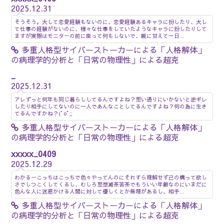
2025.12.31
そうそう。大して恋愛経験もないのに、恋愛経験あるキャラに扮したり、大し
て仕事の経験がないのに、様々な仕事をしていたようなキャラに扮したりして
ますが実際はモニターの前に座って何もしないで、親に甘えて一日...
多重人格型サイバーストーカーによる「人格解体」
の病理学的分析と「日常の物理性」による超克
_
2025.12.31
アレずっと何年も同じ暮らししてるんですよね？思い通りにいかないと逆ギレ
したり相手にしてないのに一人であんなことしてるんですよね？何の為に生き
てるんですかね？(ﾟoﾟ;;
多重人格型サイバーストーカーによる「人格解体」
の病理学的分析と「日常の物理性」による超克
xxxxx_0409
2025.12.29
わかるーこっちはこっちで色々やってんのにそれすら理解せず己の構って欲し
さでしつこくしてくるし、むしろ思想滅茶苦茶でもういい年齢なのにいまだに
色んな人に迷惑かける人間に対して優しくとか無理があるし、相手...
多重人格型サイバーストーカーによる「人格解体」
の病理学的分析と「日常の物理性」による超克