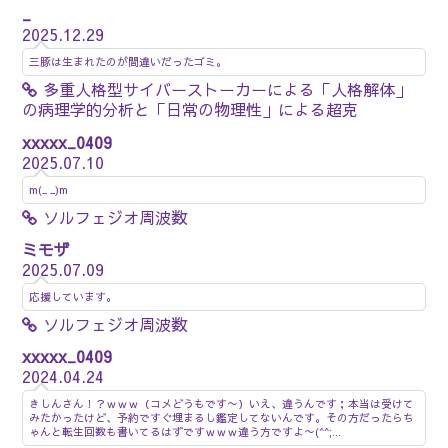
_
2025.12.29
三豚は生まれたのが間違いだったゴミ。
多重人格型サイバーストーカーによる「人格解体」
の病理学的分析と「日常の物理性」による超克
xxxxx_0409
2025.07.10
m(_ _)m
ソルフェジオ周波数
ミモザ
2025.07.09
応援しています。
ソルフェジオ周波数
xxxxx_0409
2024.04.24
きしんさん！？ｗｗｗ（コメどうもです〜）いえ、違うんです；本当は受けて
みたかったけど、予約ですぐ埋まるし鑑定してないんです。その方だったらち
ゃんと転生回数も書いてるはずですｗｗｗ違う方ですよ〜(^^;...