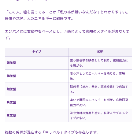
「この人、嘘を言ってる」とか「私の事が嫌いなんだな」とわかりやすい。
感情や念等、人のエネルギーに敏感です。
エンパスには右脳型をベースとし、五感によって感知のスタイルが異なりま
す。
タイプ
説明
霊や感情等を映像として視る。透視能力に
視覚型
も繋がる。
音や声としてエネルギーを感じる。霊聴
聴覚型
等。
肌感覚（痛み、寒気、蕁麻疹等）で感知す
触覚型
る。
臭いで周囲のエネルギーを判断。危機回避
嗅覚型
能力が高い。
味や食材の鮮度を感知。料理人やグルメタ
味覚型
イプに多い。
複数の感覚が混在する「中レベル」タイプも存在します。