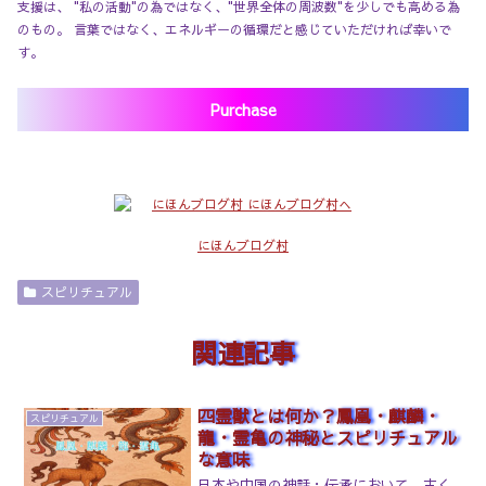
支援は、 "私の活動"の為ではなく、"世界全体の周波数"を少しでも高める為
のもの。 言葉ではなく、エネルギーの循環だと感じていただければ幸いで
す。
Purchase
にほんブログ村
スピリチュアル
関連記事
四霊獣とは何か？鳳凰・麒麟・
スピリチュアル
龍・霊亀の神秘とスピリチュアル
な意味
日本や中国の神話・伝承において、古く