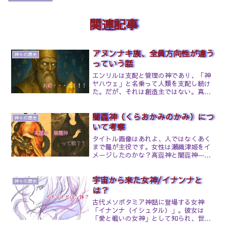
関連記事
アヌンナキ族、全員方向性が違う
神々の歴史
っていう話
エンリルは支配と管理の神であり、「神
ヤハウェ」と名乗って人類を支配し続け
た。だが、それは創造主ではない。真の
創造主はエンキであり、彼は人類を愛
し、知恵を授け、洪水からも救った存在
闇龗神（くらおかみのかみ）につ
だった。だが、エンキの息子マルドゥク
神々の歴史
がその知恵を「支配の為の武...
いて考察
タイトル画像はあれよ、人ではなくあく
まで龍が主役です。女性は瀬織津姫をイ
メージしたのかな？高龗神と闇龗神――
龍神としての水の神、その神秘に迫る日
本神話において、水を司る神「龗神（お
宇宙から来た女神/イナンナと
かみのかみ）」には、高龗神（たかおか
神々の歴史
みのかみ）と闇龗神（くら...
は？
古代メソポタミア神話に登場する女神
「イナンナ（イシュタル）」。彼女は
「愛と戦いの女神」として知られ、世界
中で多くの神話と重ねられてきました。