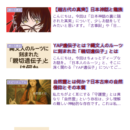
今回はこのテーマについて深掘りしてい
【超古代の真実】日本神話と龍族
きます。イナンナはシリウスから来た？
神々の歴史
スピリチュアルな視点で語られ...
こんにちは。今回は「日本神話の裏に隠
された真実」について、少しお話をして
みたいと思います。「古事記」や「日本
書紀」に描かれている神話には、私たち
が学校で習った表の歴史とは違う、もう
一つの姿が存在していたかもしれませ
ん。日本列島の誕生とイザナギ・イザナ
YAP遺伝子とは？縄文人のルーツ
神々の歴史
ミの物語まずは有名な神々、「伊邪那岐
に刻まれた「親切遺伝子」とは
命(イザナギノミコト)」と「伊邪那美命イ
こんにちは。今回はちょっとディープな
ザナミノミコト)」から。「伊邪那岐＝伊
お話を。「日本人のルーツ」と、そこに
弉諾」、「伊邪那美＝伊弉冉」は同一
深く関わる「YAP遺伝子」についてご紹
神。表記が違うだけで、読みや神格は同
介します日本人のルーツは縄文時代にあ
じで、使用される資料や時代によって使
った？私たち日本人のDNAをたどると、
い分けられている。
自然霊とは何か？日本古来の自然
実は縄文時代にまで遡ることができま
スピリチュアル
す。その中で注目されて...
信仰とその本質
私たちがよく耳にする「守護霊」とは異
なり「自然霊」という存在は、少し理解
の難しい神秘的な存在です。これは私た
ちの魂の成長や、自然との関係を深く見
つめる上で、とても重要な存在といえる
でしょう。自然霊とは？自然霊とは、
山、川、木、岩等の人の手が...