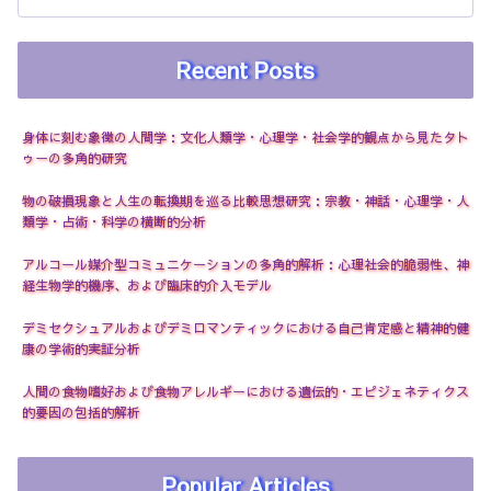
Recent Posts
身体に刻む象徴の人間学：文化人類学・心理学・社会学的観点から見たタト
ゥーの多角的研究
物の破損現象と人生の転換期を巡る比較思想研究：宗教・神話・心理学・人
類学・占術・科学の横断的分析
アルコール媒介型コミュニケーションの多角的解析：心理社会的脆弱性、神
経生物学的機序、および臨床的介入モデル
デミセクシュアルおよびデミロマンティックにおける自己肯定感と精神的健
康の学術的実証分析
人間の食物嗜好および食物アレルギーにおける遺伝的・エピジェネティクス
的要因の包括的解析
Popular Articles