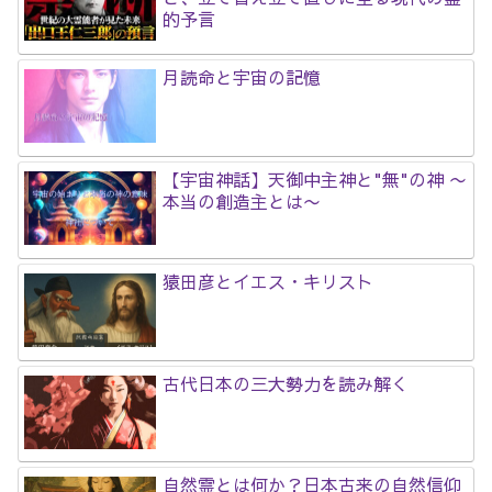
的予言
月読命と宇宙の記憶
【宇宙神話】天御中主神と"無"の神 〜
本当の創造主とは〜
猿田彦とイエス・キリスト
古代日本の三大勢力を読み解く
自然霊とは何か？日本古来の自然信仰