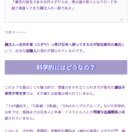
「秦氏の祖先である古代ユダヤ人は、実は遥か昔にシルクロードを
経て東進してきた縄文人の一部である」
つまりーーー
縄文人→古代中東（ユダヤ）→再び日本へ戻ってきたのが弥生時代の秦氏
と
いう、壮大な
逆輸入
の流れが語られているのです。
科学的にはどうなの？
このような説はとても魅力的で、想像力をかき立てられますが現代の
遺伝子
研究や考古学
では、まだ確たる証拠は得られていません。
「YAP遺伝子」「D系統・O系統」「DNAのハプログループ」などの科学的
分析では、現時点では日本人と中東・イスラエル人との
明確な血縁関係
は確
認されていません。
とはいえ、文化的・言語的・宗教的な類似点（神社の鳥居とユダヤの門、神