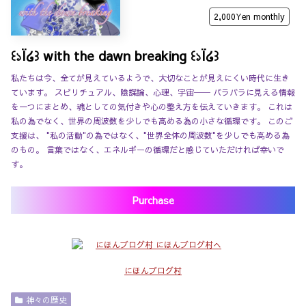
2,000Yen
monthly
꒰১Ï໒꒱ with the dawn breaking ꒰১Ï໒꒱
私たちは今、全てが見えているようで、大切なことが見えにくい時代に生き
ています。 スピリチュアル、陰謀論、心理、宇宙── バラバラに見える情報
を一つにまとめ、魂としての気付きや心の整え方を伝えていきます。 これは
私の為でなく、世界の周波数を少しでも高める為の小さな循環です。 このご
支援は、 "私の活動"の為ではなく、"世界全体の周波数"を少しでも高める為
のもの。 言葉ではなく、エネルギーの循環だと感じていただければ幸いで
す。
Purchase
にほんブログ村
神々の歴史