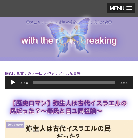
MENU
🦋スピリチュアル×哲学×神話で読み解く現代の魂🦋
with the dawn breaking
BGM：無重力のオーロラ 作者：アヒル兄貴様
音
00:00
00:00
声
プ
レ
【歴史ロマン】弥生人は古代イスラエルの
ー
ヤ
民だった？〜秦氏と日ユ同祖論〜
ー
神々の歴史