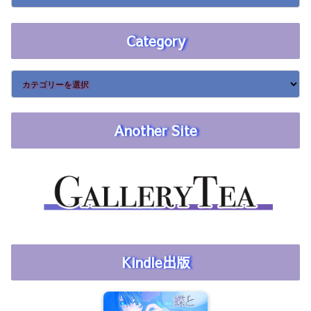
Category
Another Site
Kindle出版