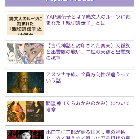
YAP遺伝子とは？縄文人のルーツに刻
まれた「親切遺伝子」とは
【古代神話と封印された真実】天孫族
と出雲族の戦い、二柱の天孫と出雲族
の抗争
アヌンナキ族、全員方向性が違うって
いう話
闇龗神（くらおかみのかみ）について
考察
出口王仁三郎が語る国常立尊の神格
と、立て替え立て直しに至る現代の霊