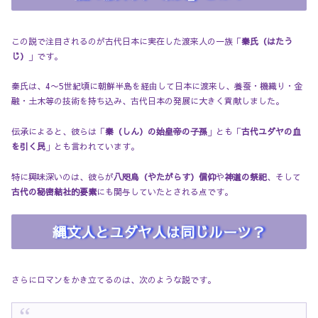
この説で注目されるのが古代日本に実在した渡来人の一族「
秦氏（はたう
じ）
」です。
秦氏は、4〜5世紀頃に朝鮮半島を経由して日本に渡来し、養蚕・機織り・金
融・土木等の技術を持ち込み、古代日本の発展に大きく貢献しました。
伝承によると、彼らは「
秦（しん）の始皇帝の子孫
」とも「
古代ユダヤの血
を引く民
」とも言われています。
特に興味深いのは、彼らが
八咫烏（やたがらす）信仰
や
神道の祭祀
、そして
古代の秘密結社的要素
にも関与していたとされる点です。
縄文人とユダヤ人は同じルーツ？
さらにロマンをかき立てるのは、次のような説です。