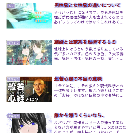
したら何とかなるって思ってるからマジ
男性脳と女性脳の違いについて
メモ
でありがとう信者は嫌いです。心の底か
そういうことになります。でも身体は男
ら感謝なんてしてない。ただの癖。親や
性だが女性性が強い人も含まれてるので
大人、周りの影響もあるだろうが空っぽ
必ずしもってわけではなくこれはあくま
な人間が言う感謝は返ってきませんよ。
で科学的根拠な話。
過度に謝られるのもそうだけどこっちの
が嫌いです。結局周りに疎まれて離れて
いくんです。残るのは自分と似たような
結婚とは家系を維持するもの
人間のみ。あと暇。人生経験が足りない
哲学的な
のと暇なんだろうなって思う。
地球上には３という数で成り立っている
例が多いのです。色の３原色、３大栄養
素、気体・液体・気体の三態、青年・中
年・晩年期、頭・胴・四肢、陸・海・
空、白人・黒人・黄色人などなど、挙げ
たらキリがありません。人間の一生も青
年期、中年期、晩年期と３段階であり、
般若心経の本当の意味
哲学的な
旅館や会社なども３代目が相続すると安
「全ては幻」、その教えと現代科学との
定感が出てくると言われます。家系も
一致を説明します。般若心経とは？ただ
親、子、孫の３代で結実を見ます。離婚
の「お経」ではない仏教の中でも特に知
や再婚、不倫、別居など愛情問題の多い
られている経典「般若心経（はんにゃし
家系では、長男の運気が良くありませ
んぎょう）」。般若心経はブッダが語っ
ん。たとえば、祖父母の代に夫婦仲が悪
たそのままの言葉です。（『般若心経』
く、離婚、再婚などがある「離婚再婚家
はブッダ本人（釈迦）が作...
誰かを嫌うくらいなら、
系」では、その孫の男の子（長男）に未
哲学的な
婚、破産や倒産、離婚といったことが頻
わざわざ仲間作るより一人で嫌って関わ
出します。つまり、祖父母の代の報いは
らない方が生きやすいと思う。Xの話にな
孫の代で結実するということです。極端
るのですが、絵を描いていたので、その