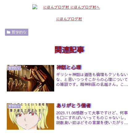
にほんブログ村
哲学的な
関連記事
神話と心理
哲学的な
ギリシャ神話は道徳も倫理もクソもない
な、と思いつつそこからの心理について
の雑談です。精神科医の名越さん。ここ
まで分析出来る精神科医の方って少ない
んだろうな。ゲームのキャラやストーリ
ーをここまで語れるって凄いです。参考
になるので時間がある方は...
ありがとう信者
哲学的な
2023.11.06感謝って大事ですけど、何事
も口にすればいいってものじゃないし、
胡散臭い奴ほどその言葉を使いたがりま
すね。ていうか依存体質、人の話を聞け
ない・聞かない、傲慢な奴が使う「あり
がとう」はほんとしつこいしそれを口に