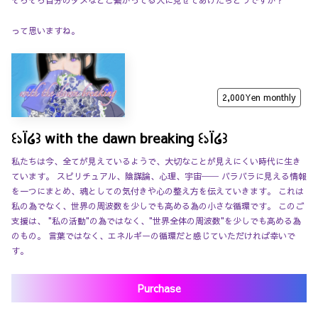
そろそろ自分のダメなとこ繋がってる人に見せてあげたらどうですか？
って思いますね。
2,000Yen
monthly
꒰১Ï໒꒱ with the dawn breaking ꒰১Ï໒꒱
私たちは今、全てが見えているようで、大切なことが見えにくい時代に生き
ています。 スピリチュアル、陰謀論、心理、宇宙── バラバラに見える情報
を一つにまとめ、魂としての気付きや心の整え方を伝えていきます。 これは
私の為でなく、世界の周波数を少しでも高める為の小さな循環です。 このご
支援は、 "私の活動"の為ではなく、"世界全体の周波数"を少しでも高める為
のもの。 言葉ではなく、エネルギーの循環だと感じていただければ幸いで
す。
Purchase