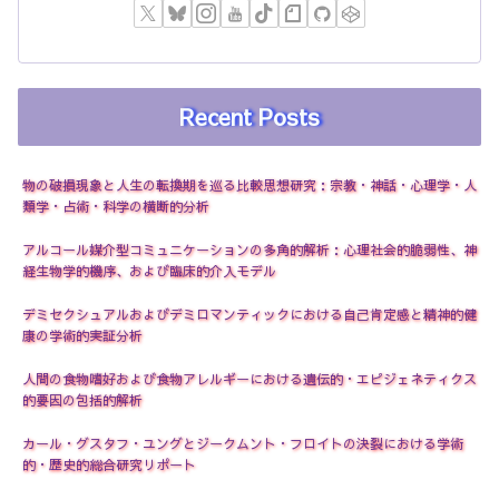
Recent Posts
物の破損現象と人生の転換期を巡る比較思想研究：宗教・神話・心理学・人
類学・占術・科学の横断的分析
アルコール媒介型コミュニケーションの多角的解析：心理社会的脆弱性、神
経生物学的機序、および臨床的介入モデル
デミセクシュアルおよびデミロマンティックにおける自己肯定感と精神的健
康の学術的実証分析
人間の食物嗜好および食物アレルギーにおける遺伝的・エピジェネティクス
的要因の包括的解析
カール・グスタフ・ユングとジークムント・フロイトの決裂における学術
的・歴史的総合研究リポート