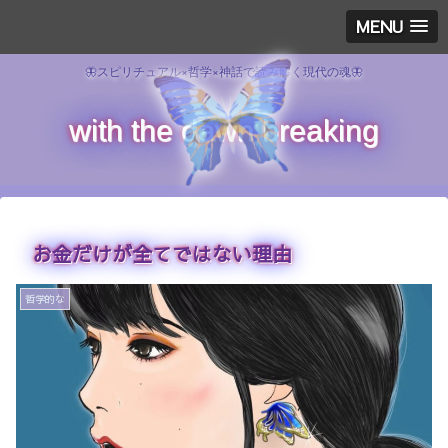
MENU
🦋スピリチュアル×哲学×神話で読み解く現代の魂🦋
with the dawn breaking
お金だけが全てではない理由
哲学的な