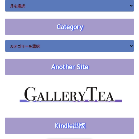
Category
Another Site
Kindle出版