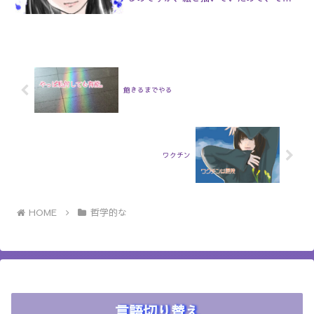
な場合は、平均より寿命が短くなること
イラスト？絵描き界隈とか見てきたんで
もあります。孫の代に出ないで、稀に子
すけど、その反対の、創作否定界隈もあ
の代で、あるいは曾孫の代で影響が現れ
りまして。(名前の付け方)その人達は表で
る場合もあります。なぜ、こうなってし
は絵描きをしながらも裏でディスってる
まうのでしょうか？遺伝子が与える影響
という。あ、そうじゃない人もいたが。
か、人間の持つ潜在意識からの影響か、
あるいは霊界といった別の世界からの影
響か、よく分かってはいません。ただ、
飽きるまでやる
原因は明らかでないにしても、日本家系
調査会が長年にわたって調査した統計か
ら、これはたしかに言える事実なので
す。
ワクチン
HOME
哲学的な
言語切り替え