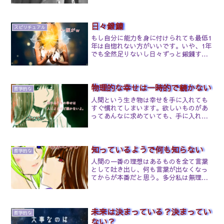
です。しかしこれまで知られてきた「常
識」を覆すような話がいくつも語られて
います。1932年ドイツの失業率は30%に
達し、700万人近...
日々鍛錬
スピリチュアル
●
もし自分に能力を身に付けられても最低1
年は自惚れない方がいいです。いや、1年
でも全然足りないし日々ずっと鍛錬する
ものだと思っています。「自分は神だ」
とか「自分は選ばれた人間だ」とかそう
いう驕りはのちに痛い目に遭います。そ
れと別にこの界隈に限...
物理的な幸せは一時的で続かない
哲学的な
人間という生き物は幸せを手に入れても
すぐ慣れてしまいます。欲しいものがあ
ってあんなに求めていても、手に入れた
ら満足してまた他の新しいものを求めて
しまう。本当は叶ったことにフォーカス
して感謝をすれば幸せの高いバイブスが
続きます。この今の暮らし...
知っているようで何も知らない
哲学的な
人間の一番の理想はあるものを全て言葉
として吐き出し、何も言葉が出なくなっ
てからが本番だと思う。多分私は無理で
しょうけど笑基本的に私は「戦争」の事
情、よくわかってません。子供の泣いた
映像が観られないので。(演技でも)例え
「は？一大事だぞ？」っ...
未来は決まっている？決まってい
哲学的な
ない？