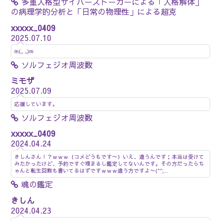
多重人格型サイバーストーカーによる「人格解体」
の病理学的分析と「日常の物理性」による超克
xxxxx_0409
2025.07.10
m(_ _)m
ソルフェジオ周波数
ミモザ
2025.07.09
応援しています。
ソルフェジオ周波数
xxxxx_0409
2024.04.24
きしんさん！？ｗｗｗ（コメどうもです〜）いえ、違うんです；本当は受けて
みたかったけど、予約ですぐ埋まるし鑑定してないんです。その方だったらち
ゃんと転生回数も書いてるはずですｗｗｗ違う方ですよ〜(^^;...
魂の鑑定
●
きしん
2024.04.23