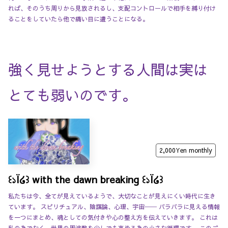
れば、そのうち周りから見放されるし、支配コントロールで相手を縛り付け
ることをしていたら他で痛い目に遭うことになる。
●
強く見せようとする人間は実は
とても弱いのです。
2,000Yen
monthly
꒰১Ï໒꒱ with the dawn breaking ꒰১Ï໒꒱
私たちは今、全てが見えているようで、大切なことが見えにくい時代に生き
ています。 スピリチュアル、陰謀論、心理、宇宙── バラバラに見える情報
を一つにまとめ、魂としての気付きや心の整え方を伝えていきます。 これは