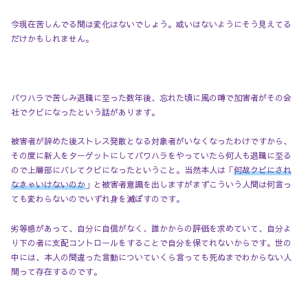
今現在苦しんでる間は変化はないでしょう。或いはないようにそう見えてる
だけかもしれません。
パワハラで苦しみ退職に至った数年後、忘れた頃に風の噂で加害者がその会
社でクビになったという話があります。
被害者が辞めた後ストレス発散となる対象者がいなくなったわけですから、
その度に新人をターゲットにしてパワハラをやっていたら何人も退職に至る
ので上層部にバレてクビになったということ。当然本人は「
何故クビにされ
なきゃいけないのか
」と被害者意識を出しますがまずこういう人間は何言っ
ても変わらないのでいずれ身を滅ぼすのです。
劣等感があって、自分に自信がなく、誰かからの評価を求めていて、自分よ
り下の者に支配コントロールをすることで自分を保てれないからです。世の
中には、本人の間違った言動についていくら言っても死ぬまでわからない人
間って存在するのです。