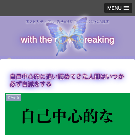
●
MENU
●
●
🦋スピリチュアル×哲学×神話で読み解く現代の魂🦋
with the dawn breaking
●
●
●
●
●
●
●
自己中心的に追い詰めてきた人間はいつか
必ず自滅をする
●
●
哲学的な
●