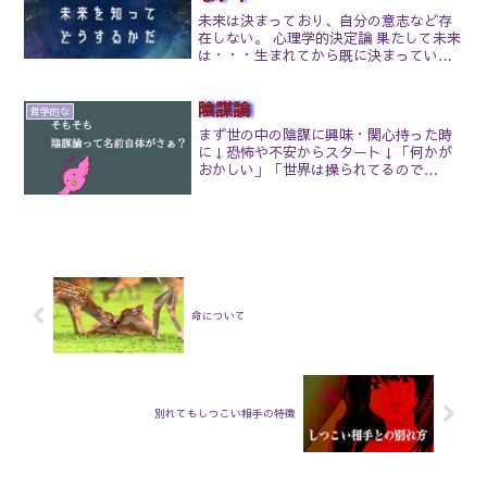
未来は決まっており、自分の意志など存
在しない。 心理学的決定論 果たして未来
は・・・生まれてから既に決まっている
のかについて。（だいぶ前ですが、この
本を読んで面白かった）あるのかもね？
陰謀論
あるのかもよ？でも、「はい、あなたの
哲学的な
未来はこれです」って...
まず世の中の陰謀に興味・関心持った時
に↓恐怖や不安からスタート↓「何かが
おかしい」「世界は操られてるので
は？」という疑念から興味を持つ↓断片
的な情報の組み合わせを始める↓画像、
ポーズ、目つき、象徴（手のサインな
ど）で「悪魔的」「人工的」と結...
命について
別れてもしつこい相手の特徴