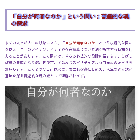
「自分が何者なのか」という問い：普遍的な魂
の探求
多くの人々が人生の岐路に立ち、「
自分が何者なのか
」という根源的な問い
を抱え、自己のアイデンティティや存在意義について深く探求する時期を迎
えることがあります。この問いは、単なる心理的な段階に留まらず、しばし
ば魂の奥底からの深い呼び声、すなわちスピリチュアルな目覚めの始まりを
意味します。このような自己探求は、表面的な存在を超え、人生のより深い
意味を探る普遍的な魂の旅として理解されます。