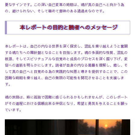
要なサインです。この深い自己変革の時期は、魂が真の自己へと向かう為
の、避けられない、そして極めて意味のある通過点なのです。
本レポートの目的と読者へのメッセージ
本レポートは、自己の内なる世界を深く探求し、混乱を乗り越えようと奮闘
する魂たちへの羅針盤となることを目指します。魂の多面的な性質、混乱の
根源、そしてスピリチュアルな目覚めと成長のプロセスを深く掘り下げ、変
容への道筋を明らかにします。読者が自身の内なる葛藤を理解し、癒し、そ
して真の自己へと目覚める為の実践的な知恵と導きを提供することで、この
困難な時期を乗り越え、自己の無限の可能性を開花させることを支援しま
す。
魂の旅路は、時に孤独で困難に感じられるかもしれませんが、このレポート
がその道程における信頼出来る伴侶となり、希望と勇気を与えることを願っ
ています。