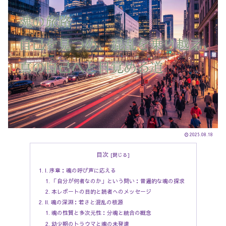
2025.08.18
目次
I. 序章：魂の呼び声に応える
「自分が何者なのか」という問い：普遍的な魂の探求
本レポートの目的と読者へのメッセージ
II. 魂の深淵：若さと混乱の根源
魂の性質と多次元性：分魂と統合の概念
幼少期のトラウマと魂の未発達