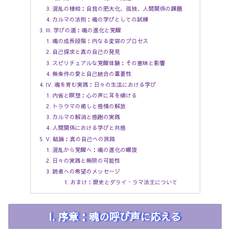
混乱の様相：自我の肥大化、孤独、人間関係の課題
カルマの法則：魂の学びとしての試練
III. 学びの道：魂の進化と覚醒
魂の成長段階：内なる変容のプロセス
自己探求と真の自己の発見
スピリチュアルな覚醒体験：その意味と影響
無条件の愛と自己統合の重要性
IV. 魂を育む実践：日々の生活における学び
内省と瞑想：心の声に耳を傾ける
トラウマの癒しと感情の解放
カルマの解消と感謝の実践
人間関係における学びと共感
V. 結論：真の自己への旅路
混乱から覚醒へ：魂の進化の螺旋
日々の実践と無限の可能性
読者への希望のメッセージ
おまけ：歴史とダライ・ラマ法王について
I. 序章：魂の呼び声に応える