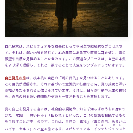
自己探求は、スピリチュアルな成長にとって不可欠で継続的なプロセスで
す。それは、深い内省を通じて、心の奥底にある声や直感に耳を傾け、真の
願望や目標を見極めることを含みます。この深遠なプロセスは、自己の本質
をより深く理解し、それと一致することで人生をシンプルにしていきます。
自己発見の旅
は、根本的に自己の「魂の目的」を見つけることにあります。
この目的が理解され、それに基づいて意識的に行動する時、真の成功と深い
幸福がもたらされると信じられています。それは、日々の行動や人生の選択
を、自己の最も深い価値観や信念と一致させることを意味します。
真の自己を発見する為には、社会的な規範や、知らず知らずのうちに身につ
けた「常識」「思い込み」「囚われ」といった、自己の認識を制限するもの
を手放すことが不可欠です。これは、自己の「真我」（真の自己、あるいは
知能・知性
ハイヤーセルフ）へと至る旅であり、スピリチュアル・
インテリジェンス
と