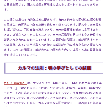
の共鳴を通じて、個人の成長と可能性の拡大をサポートすることもありま
す。
この混乱は単なる内的な状態に留まらず、自己と他者との関係性に深く影響
を及ぼし、未解決の内なる葛藤を映し出す鏡となります。肥大化した自我と
根深い孤独は、同じ硬貨の裏表であり、自己の重要性を過度に主張するか、
あるいは孤立へと引きこもることで、自己の居場所を見つけようと苦闘する
断絶された自己の姿を示しています。人間関係の問題は、魂が解決すべき内
なる葛藤、あるいは学び取るべき特定の教訓が外的に現れたものと捉えられ
ます。これらの課題は、魂が自己の内面と向き合い、成長する為の重要な機
会を提供しているのです。
カルマの法則：魂の学びとしての試練
カルマ（Karma）
は、サンスクリット語に由来し、日本の仏教用語では「業
（ごう）」と訳されます。これは、全ての行為—身体的、言語的、精神的な
ものが、その行為に応じた結果を未来にもたらすという普遍的な因果応報の
法則を指します。良い行いはポジティブな結果を、悪い行いは苦しみを生み
出すとされます。しかし、カルマは単なる罰ではなく、「魂の成長の為の学