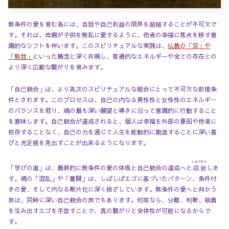
無条件の愛を育む為には、自我や自己利益の限界を超越することが不可欠で
す。それは、母親が子供を無私に愛するように、他者の幸福に焦点を移す意
識的なシフトを伴います。このスピリチュアルな実践は、
仏教の「空」や
「無我」
といった概念と深く共鳴し、普遍的なエネルギーや全ての存在との
より深く広範な繋がりを育みます。
「自己統合」は、より高次のスピリチュアルな結合にとって不可欠な前提条
件とされます。このプロセスは、自己の内なる男性性と女性性のエネルギー
のバランスを取り、魂の最も深い願望と導きに沿って意識的に行動すること
を意味します。自己統合が達成されると、個人は幸福を外部の要因や他者に
依存することなく、自己の力を通じて人生を能動的に創造することに深い喜
びと充足感を見出すことが出来るようになります。
しゅうれん
「学びの道」は、最終的に無条件の愛の体現と自己統合の達成へと
収斂
しま
す。魂の「混乱」や「奮闘」は、しばしばエゴに基づいたパターン、条件付
きの愛、そして内なる断片化に深く根ざしています。無条件の愛へと向かう
旅は、同時に深い自己統合の旅でもあります。何故なら、分離、判断、執着
を生み出すエゴを手放すことで、真の繋がりと全体性が可能になるからで
す。