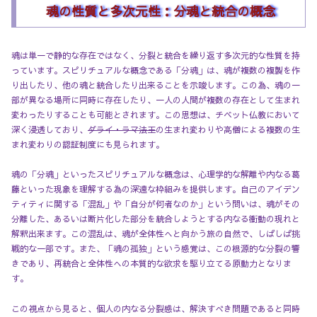
魂の性質と多次元性：分魂と統合の概念
魂は単一で静的な存在ではなく、分裂と統合を繰り返す多次元的な性質を持
っています。スピリチュアルな概念である「分魂」は、魂が複数の複製を作
り出したり、他の魂と統合したり出来ることを示唆します。この為、魂の一
部が異なる場所に同時に存在したり、一人の人間が複数の存在として生まれ
変わったりすることも可能とされます。この思想は、チベット仏教において
深く浸透しており、
ダライ・ラマ法王
の生まれ変わりや高僧による複数の生
まれ変わりの認証制度にも見られます。
魂の「分魂」といったスピリチュアルな概念は、心理学的な解離や内なる葛
藤といった現象を理解する為の深遠な枠組みを提供します。自己のアイデン
ティティに関する「混乱」や「自分が何者なのか」という問いは、魂がその
分離した、あるいは断片化した部分を統合しようとする内なる衝動の現れと
解釈出来ます。この混乱は、魂が全体性へと向かう旅の自然で、しばしば挑
戦的な一部です。また、「魂の孤独」という感覚は、この根源的な分裂の響
きであり、再統合と全体性への本質的な欲求を駆り立てる原動力となりま
す。
この視点から見ると、個人の内なる分裂感は、解決すべき問題であると同時