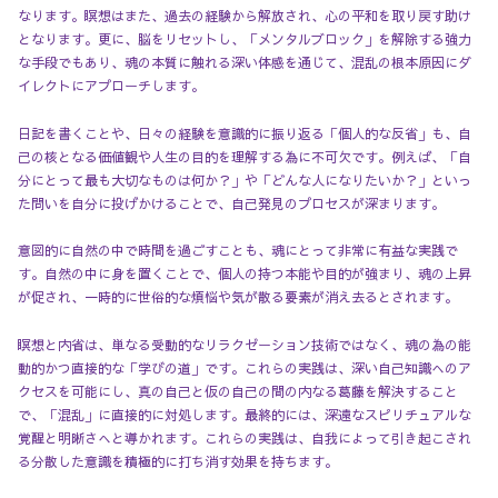
なります。瞑想はまた、過去の経験から解放され、心の平和を取り戻す助け
となります。更に、脳をリセットし、「メンタルブロック」を解除する強力
な手段でもあり、魂の本質に触れる深い体感を通じて、混乱の根本原因にダ
イレクトにアプローチします。
日記を書くことや、日々の経験を意識的に振り返る「個人的な反省」も、自
己の核となる価値観や人生の目的を理解する為に不可欠です。例えば、「自
分にとって最も大切なものは何か？」や「どんな人になりたいか？」といっ
た問いを自分に投げかけることで、自己発見のプロセスが深まります。
意図的に自然の中で時間を過ごすことも、魂にとって非常に有益な実践で
す。自然の中に身を置くことで、個人の持つ本能や目的が強まり、魂の上昇
が促され、一時的に世俗的な煩悩や気が散る要素が消え去るとされます。
瞑想と内省は、単なる受動的なリラクゼーション技術ではなく、魂の為の能
動的かつ直接的な「学びの道」です。これらの実践は、深い自己知識へのア
クセスを可能にし、真の自己と仮の自己の間の内なる葛藤を解決すること
で、「混乱」に直接的に対処します。最終的には、深遠なスピリチュアルな
覚醒と明晰さへと導かれます。これらの実践は、自我によって引き起こされ
る分散した意識を積極的に打ち消す効果を持ちます。