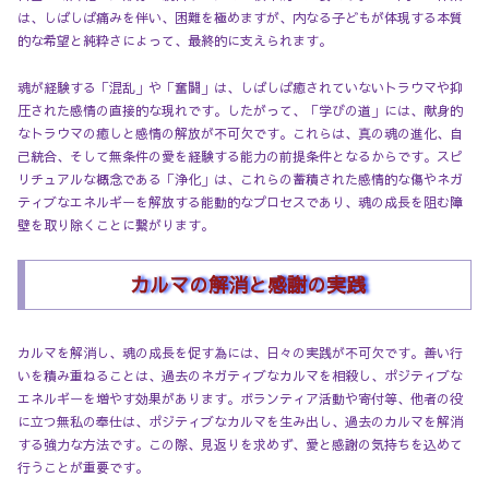
は、しばしば痛みを伴い、困難を極めますが、内なる子どもが体現する本質
的な希望と純粋さによって、最終的に支えられます。
魂が経験する「混乱」や「奮闘」は、しばしば癒されていないトラウマや抑
圧された感情の直接的な現れです。したがって、「学びの道」には、献身的
なトラウマの癒しと感情の解放が不可欠です。これらは、真の魂の進化、自
己統合、そして無条件の愛を経験する能力の前提条件となるからです。スピ
リチュアルな概念である「浄化」は、これらの蓄積された感情的な傷やネガ
ティブなエネルギーを解放する能動的なプロセスであり、魂の成長を阻む障
壁を取り除くことに繋がります。
カルマの解消と感謝の実践
カルマを解消し、魂の成長を促す為には、日々の実践が不可欠です。善い行
いを積み重ねることは、過去のネガティブなカルマを相殺し、ポジティブな
エネルギーを増やす効果があります。ボランティア活動や寄付等、他者の役
に立つ無私の奉仕は、ポジティブなカルマを生み出し、過去のカルマを解消
する強力な方法です。この際、見返りを求めず、愛と感謝の気持ちを込めて
行うことが重要です。