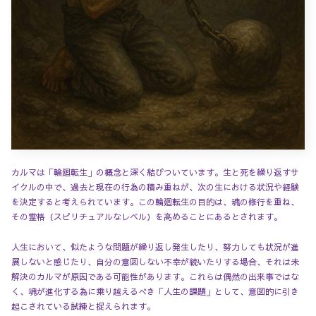
カルマは「輪廻転生」の概念と深く結びついています。生と死を繰り返すサ
イクルの中で、過去と現在の行為の積み重ねが、次の生における状況や経験
を決定すると考えられています。この輪廻転生の目的は、魂の修行を重ね、
その霊格（スピリチュアルなレベル）を高めることにあるとされます。
人生において、似たような問題が繰り返し発生したり、努力しても状況が進
展しないと感じたり、自分の意図しない不幸が続いたりする場合、それは未
解決のカルマが原因である可能性があります。これらは偶然の出来事ではな
く、魂が進化する為に乗り越えるべき「人生の課題」として、意図的に引き
起こされている試練と捉えられます。