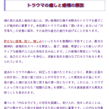
トラウマの癒しと感情の解放
魂の真の成長と統合の為には、深い感情的な傷や未解決のトラウマを癒すこ
とが絶対的に重要です。未処理のトラウマは魂を「弱いまま」あるいは「片
手落ち」の状態に留め、その自然な進化の進行を妨げることがあります。
許せない感情、怒り、憎しみ
といったものを意識的に手放すことは、膨大な
精神的・感情的なスペースを解放し、喜び、感謝、希望といった新しいポジ
ティブな感情が入り込む余地を生み出します。この感情の解放という行為
は、自己のエネルギーを浄化し、波動を高める強力なプロセスであると考え
られています。
過去のトラウマの痛みに、抑圧したり避けたりすることなく、勇敢に正面か
ら向き合い、完全に感じ切ることが不可欠です。この勇気ある行為こそが、
真の癒しと魂の活力を取り戻す為の第一歩となります。これには、トラウマ
によって作り出された「暗闇の正体」を理解し、それを直接直視する勇気を
持つことも含まれます。
傷ついた「内なる子ども」の存在を認識し、受け入れ、抱きしめることは、
自己の断片化した部分を統合するために根本的に重要です。この内なる作業