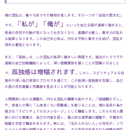
魂の混乱は、様々な形でその様相を現します。その一つが「自我の肥大化」
「私が」「俺が」
です。
といった自己主張が過度に強まると、
他者の存在や行動が気になって仕方なくなり、意識が分散し、集中力が乱れ
る結果となります。この自己中心性は、内なる平和と集中力を妨げ、混乱を
深める要因となります。
また、「孤独」は、この混乱の根深く痛ましい側面です。過去のトラウマや
過剰な自己防衛機制によって、深い信頼関係を築くことが困難になること
孤独感は増幅されます
で、
。しかし、スピリチュアルな目
覚めや深い自己受容のプロセスを通じて、この根深い孤独感を克服し、自己
の真の存在意義と所属感を見出すことが可能となります。
人間関係における課題も、内なる混乱の顕著な表れです。「価値観のズレ」
や、他者との間に「心地良くない距離感」を感じることは、魂の成長の為の
強力な「スピリチュアルなメッセージ」として機能します。これらの対人関
係における摩擦は、自己の内省を促し、個人的な境界線の調整や、不健全な
執着を手放す機会を与えます。時には、「忘れられない人」の存在が、ソウ
ルメイトや魂の仲間であることを示唆し、その存在が共有された経験や相互