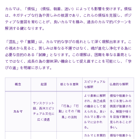
カルマは、「煩悩」（煩悩、執着、迷い）によっても影響を受けます。煩悩
は、ネガティブな行為や苦しみの根源であり、これらの煩悩を克服し、ポジ
ティブな意図を育むことが、良いカルマを積み、過去のカルマ的パターンを
解消する鍵となります。
「混乱」や「奮闘」は、カルマ的な学びの現れとして深く理解出来ます。こ
の視点から見ると、苦しみは単なる不運ではなく、魂が進化し浄化する為に
必要な目的のある「試練」となります。この理解は、困難を単なる重荷とし
てではなく、成長の為の意味深い機会として捉え直すことを可能にし、「学
びの道」を明確に示します。
スピリチュアル
概念
起源
核となる意味
仏教的な解釈
な解釈
より柔軟に解釈
煩悩や執着から
され、自己成長
生じる苦しみの
サンスクリット
「行為」「行
の機会として捉
側面が強調され
語、西洋スピリ
動」とその「結
カルマ
えられる。良い
る。解脱や悟り
チュアル文化に
カルマと悪いカ
を目指す障害と
果」の法則
広く浸透
ルマに分かれ
見られることが
る。
多い。
カルマと本質的
煩悩や執着から