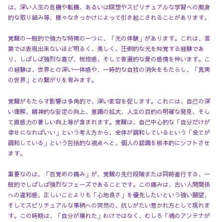
は、深い人生の危機や転機、あるいは瞑想やスピリチュアルな学習への献身
的な取り組み等、様々なきっかけによって引き起こされることがあります。
覚醒の一般的で強力な特徴の一つに、「光の体験」があります。これは、言
葉では表現出来ないほど明るく、美しく、圧倒的な光を知覚する経験であ
り、しばしば強烈な喜び、恍惚感、そして普遍的な愛の感情を伴います。こ
の経験は、世界との深い一体感や、一時的な自我の消失をもたらし、「真実
の世界」との繋がりを育みます。
覚醒がもたらす影響は多角的で、深い変容を促します。これには、自己の深
い理解、精神的な安定の向上、意識の拡大、人生の目的の明確な発見、そし
て直感力の著しい向上等が含まれます。覚醒は、自己中心的な「自分だけが
幸せになればいい」という考え方から、全体が調和しているという「全てが
調和している」という包括的な視点へと、個人の認識を根本的にシフトさせ
ます。
重要なのは、「目覚めの痛み」が、覚醒の先行段階または同時進行する、一
般的でしばしば強烈なフェーズであることです。この痛みは、古い人間関係
への違和感、正しいことよりも「心地良さ」を優先したいという強い願望、
そしてスピリチュアルな事柄への突然の、抗しがたい惹かれ方として現れま
す。この時期は、「自分が壊れた」わけではなく、むしろ「魂のアンテナが