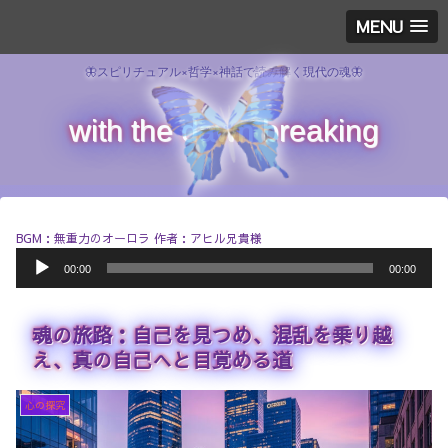
MENU
🦋スピリチュアル×哲学×神話で読み解く現代の魂🦋
with the dawn breaking
BGM：無重力のオーロラ 作者：アヒル兄貴様
音
00:00
00:00
声
プ
レ
魂の旅路：自己を見つめ、混乱を乗り越
ー
ヤ
え、真の自己へと目覚める道
ー
心の探究