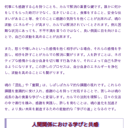
何事にも感謝する心を持つことも、カルマ解消の重要な鍵です。誰かに何か
をしてもらった時だけでなく、生きていること、食事をすること、安全な住
まいがあること等、全てのことに感謝の気持ちを抱くことが出来れば、魂の
波動（エネルギー）が高まり、カルマは解消されていくとされます。例え困
難な状況にあっても、不平不満を言うのではなく、良い側面に目を向けるこ
とで、自己の波動を高めることが出来ます。
また、怒りや憎しみといった感情を抱く相手がいる場合、それらの感情を手
放し、相手を許すことがカルマの解消に繋がります。人を許すことは、ネガ
ティブな感情から自分自身を切り離す行為であり、それによって自己も許せ
るようになります。この許しのプロセスは、自分自身のエネルギーを浄化
し、波動を高めることにも繋がります。
魂の「混乱」や「奮闘」は、しばしばカルマ的な課題の現れです。これらの
課題を意識的に受け入れ、感謝の心を持って対処することで、苦しみは魂の
成長の為の貴重な学びへと変容します。カルマの法則を理解し、日々の生活
の中で善行を積み、感謝を実践し、許しを育むことは、魂の進化を加速さ
せ、より良い未来を創造するための能動的な「学びの道」となるのです。
人間関係における学びと共感