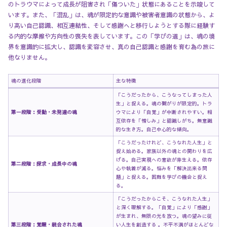
のトラウマによって成長が阻害され「傷ついた」状態にあることを示唆して
います。また、「混乱」は、魂が限定的な意識や被害者意識の状態から、よ
り高い自己認識、相互連結性、そして感謝へと移行しようとする際に経験す
る内的な摩擦や方向性の喪失を表しています。この「学びの道」は、魂の境
界を意識的に拡大し、認識を変容させ、真の自己認識と感謝を育む為の旅に
他なりません。
魂の進化段階
主な特徴
「こうだったから、こうなってしまった人
生」と捉える。魂の繋がりが限定的。トラ
第一段階：受動・未発達の魂
ウマにより「自覚」が中断されやすい。相
互依存を「憎しみ」と認識しがち。無意識
的な生き方。自己中心的な傾向。
「こうだったけれど、こうなれた人生」と
捉え始める。家族以外の魂との関わりを広
げる。自己実現への意欲が芽生える。依存
第二段階：探求・成長中の魂
心や執着が減る。悩みを「解決出来る問
題」と捉える。困難を学びの機会と捉え
る。
「こうだったからこそ、こうなれた人生」
と深く理解する。「自覚」により「感謝」
が生まれ、無限の光を放つ。魂の望みに従
第三段階：覚醒・統合された魂
い人生を創造する 。不平不満がほとんどな