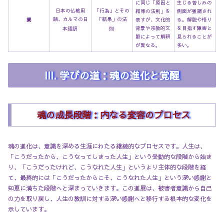
に同じ「原因と
生じる苦しみの
日本の仏教用
「行為」とその
結果の法則」を
側面が強調され
語、カルマの日
「結果」の法
業
表すが、文化的
る。解脱や悟り
背景や宗教的文
を目指す障害と
本語訳
則
脈によって解釈
見られることが
が異なる。
多い。
III. 学びの道：魂の進化と覚醒
魂の成長段階：内なる変容のプロセス
魂の進化は、意識を深める生涯にわたる継続的なプロセスです。人生は、
「こうだったから、こうなってしまった人生」という受動的な段階から始ま
り、「こうだったけれど、こうなれた人生」というより主体的な段階を経
て、最終的には「こうだったからこそ、こうなれた人生」という深い感謝と
知恵に満ちた段階へと深まっていきます。この進展は、被害者意識から自己
の力を取り戻し、人生の教訓に対する深い感謝へと移行する根本的な変化を
示しています。