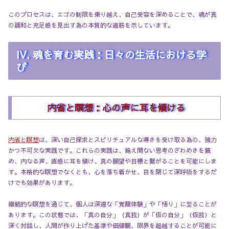
このプロセスは、エゴの制限を乗り越え、自己受容を深めることで、魂が真
の調和と充足感を見出す為の本質的な道筋を示しています。
IV. 魂を育む実践：日々の生活における学
び
内省と瞑想：心の声に耳を傾ける
内省と瞑想
は、深い自己探求とスピリチュアルな導きを受け取る為の、強力
かつ不可欠な実践です。これらの実践は、絶え間ない思考のざわめきを鎮
め、内なる声、直感に耳を傾け、真の願望や目標と繋がることを可能にしま
す。本格的な瞑想でなくとも、心を落ち着かせ、目を閉じて深呼吸をするだ
けでも効果があります。
継続的な瞑想を通じて、個人は深遠な「覚醒体験」や「悟り」に至ることが
あります。この状態では、「真の自分」（真我）が「仮の自分」（仮我）と
深く対話し、人間が作り上げた基準や価値観、限界を超越することが可能に