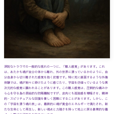
深刻なトラウマの一般的な現れの一つに、「離人感覚」があります。これ
は、あたかも魂が自分の体から離れ、外の世界に漂っているかのように、自
分自身から切り離された感覚を抱く状態です。特に死に直面するような外傷
体験では、魂が粉々に砕けたように感じたり、宇宙を彷徨っているような異
次元的な感覚に襲われることがあります。この離人感覚は、圧倒的な痛みか
ら心を守る為の原始的な防衛機制ですが、皮肉にも孤独感を増幅させ、精神
的・スピリチュアルな回復を著しく困難にすることがあります。しかし、こ
の「宇宙を漂う魂の旅」は、最終的に魂が黄金のエネルギーで満たされ、新
たな生命として再生し、新しい視点と力強さを持って地上に戻る象徴的な儀