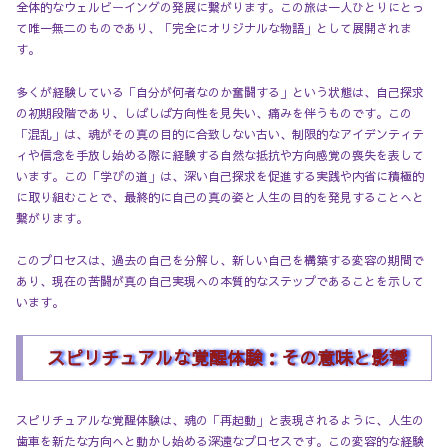
全体的なウェルビーイングの発展に繋がります。この旅は一人ひとりにとっ
て唯一無二のものであり、「完全にオリジナルな物語」として展開されま
す。
多くが経験している「自分が何者なのか奮闘する」という状態は、自己探求
の初期段階であり、しばしば方向性を見失い、痛みを伴うものです。この
「混乱」は、魂がその真の目的に合致しない古い、制限的なアイデンティテ
ィや信念を手放し始める際に経験する自然な抵抗や方向感覚の喪失を表して
います。この「学びの道」は、深い自己探求を促進する実践や内省に積極的
に取り組むことで、最終的に自己の真の姿と人生の目的を発見することへと
繋がります。
このプロセスは、過去の自己を分解し、新しい自己を構築する変容の期間で
あり、現在の苦闘が真の自己実現への本質的なステップであることを示して
います。
スピリチュアルな覚醒体験：その意味と影響
スピリチュアルな覚醒体験は、魂の「再起動」と表現されるように、人生の
歯車を新たな方向へと動かし始める深遠なプロセスです。この変容的な経験