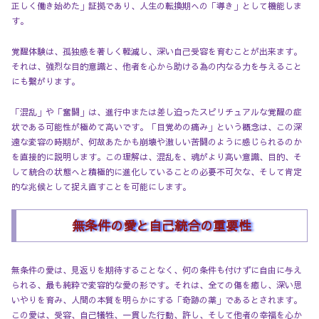
正しく働き始めた」証拠であり、人生の転換期への「導き」として機能しま
す。
覚醒体験は、孤独感を著しく軽減し、深い自己受容を育むことが出来ます。
それは、強烈な目的意識と、他者を心から助ける為の内なる力を与えること
にも繋がります。
「混乱」や「奮闘」は、進行中または差し迫ったスピリチュアルな覚醒の症
状である可能性が極めて高いです。「目覚めの痛み」という概念は、この深
遠な変容の時期が、何故あたかも崩壊や激しい苦闘のように感じられるのか
を直接的に説明します。この理解は、混乱を、魂がより高い意識、目的、そ
して統合の状態へと積極的に進化していることの必要不可欠な、そして肯定
的な兆候として捉え直すことを可能にします。
無条件の愛と自己統合の重要性
無条件の愛は、見返りを期待することなく、何の条件も付けずに自由に与え
られる、最も純粋で変容的な愛の形です。それは、全ての傷を癒し、深い思
いやりを育み、人間の本質を明らかにする「奇跡の薬」であるとされます。
この愛は、受容、自己犠牲、一貫した行動、許し、そして他者の幸福を心か