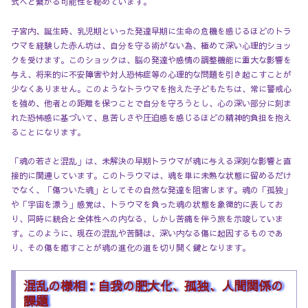
式へと繋がる可能性を秘めています。
子宮内、誕生時、乳児期といった発達早期に生命の危機を感じるほどのトラ
ウマを経験した赤ん坊は、自分を守る術がない為、極めて深い心理的ショッ
クを受けます。このショックは、脳の発達や感情の調整機能に重大な影響を
与え、将来的に不安障害や対人恐怖症等の心理的な問題を引き起こすことが
少なくありません。このようなトラウマを抱えた子どもたちは、常に警戒心
を強め、他者との距離を保つことで自分を守ろうとし、心の深い部分に刻ま
れた恐怖感に基づいて、息苦しさや圧迫感を感じるほどの精神的負担を抱え
ることになります。
「魂の若さと混乱」は、未解決の早期トラウマが魂に与える深刻な影響と直
接的に関連しています。このトラウマは、魂を単に未熟な状態に留めるだけ
でなく、「傷ついた魂」としてその自然な発達を阻害します。魂の「孤独」
や「宇宙を漂う」感覚は、トラウマを負った魂の状態を象徴的に表してお
り、同時に統合と全体性への内なる、しかし苦痛を伴う旅を示唆していま
す。このように、現在の混乱や苦闘は、深い内なる傷に起因するものであ
り、その傷を癒すことが魂の進化の道を切り開く鍵となります。
混乱の様相：自我の肥大化、孤独、人間関係の
課題