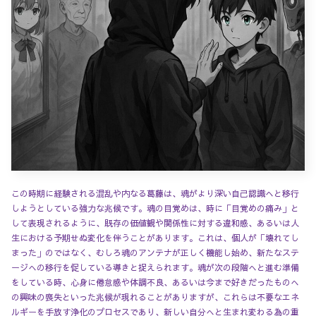
この時期に経験される混乱や内なる葛藤は、魂がより深い自己認識へと移行
しようとしている強力な兆候です。魂の目覚めは、時に「目覚めの痛み」と
して表現されるように、既存の価値観や関係性に対する違和感、あるいは人
生における予期せぬ変化を伴うことがあります。これは、個人が「壊れてし
まった」のではなく、むしろ魂のアンテナが正しく機能し始め、新たなステ
ージへの移行を促している導きと捉えられます。魂が次の段階へと進む準備
をしている時、心身に倦怠感や体調不良、あるいは今まで好きだったものへ
の興味の喪失といった兆候が現れることがありますが、これらは不要なエネ
ルギーを手放す浄化のプロセスであり、新しい自分へと生まれ変わる為の重