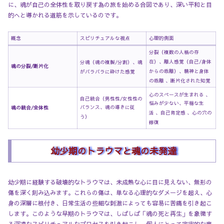
に、魂が自己の全体性を取り戻す為の旅を始める合図であり、深い平和と目
的へと導かれる道筋を示しているのです。
概念
スピリチュアルな視点
心理的側面
分裂（複数の人格の存
在）
、離人感覚（自己/身体
分魂（魂の複製/分割）
、魂
魂の分裂/断片化
からの乖離）
、精神と身体
がバラバラに砕けた感覚
の乖離
、断片化された知覚
心のスペースが生まれる
、
自己統合（男性性/女性性の
悩みが少ない、平穏な生
バランス、魂の導きに従
魂の統合/全体性
活
、自己肯定感
、心の穴の
う）
修復
幼少期のトラウマと魂の未発達
幼少期に経験する破壊的なトラウマは、未成熟な心に目に見えない、無形の
傷を深く刻み込みます。これらの傷は、単なる心理的なダメージを超え、心
身の深層に根付き、日常生活の些細な刺激によっても容易に苦痛を引き起こ
します。このような早期のトラウマは、しばしば「魂の死と再生」を象徴す
る深遠なスピリチュアルなプロセスを引き起こし、個人にとって宇宙的な意