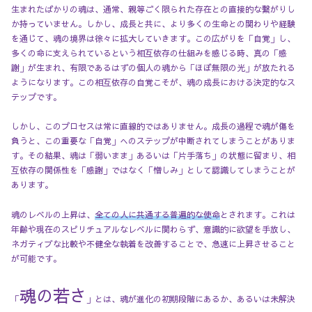
生まれたばかりの魂は、通常、親等ごく限られた存在との直接的な繋がりし
か持っていません。しかし、成長と共に、より多くの生命との関わりや経験
を通じて、魂の境界は徐々に拡大していきます。この広がりを「自覚」し、
多くの命に支えられているという相互依存の仕組みを感じる時、真の「感
謝」が生まれ、有限であるはずの個人の魂から「ほぼ無限の光」が放たれる
ようになります。この相互依存の自覚こそが、魂の成長における決定的なス
テップです。
しかし、このプロセスは常に直線的ではありません。成長の過程で魂が傷を
負うと、この重要な「自覚」へのステップが中断されてしまうことがありま
す。その結果、魂は「弱いまま」あるいは「片手落ち」の状態に留まり、相
互依存の関係性を「感謝」ではなく「憎しみ」として認識してしまうことが
あります。
魂のレベルの上昇は、
全ての人に共通する普遍的な使命
とされます。これは
年齢や現在のスピリチュアルなレベルに関わらず、意識的に欲望を手放し、
ネガティブな比較や不健全な執着を改善することで、急速に上昇させること
が可能です。
魂の若さ
「
」とは、魂が進化の初期段階にあるか、あるいは未解決